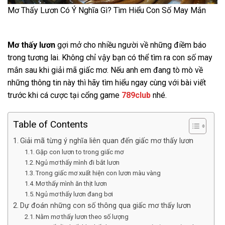
Mơ Thấy Lươn Có Ý Nghĩa Gì? Tìm Hiểu Con Số May Mắn
Mơ thấy lươn
gợi mở cho nhiều người về những điềm báo
trong tương lai. Không chỉ vậy bạn có thể tìm ra con số may
mắn sau khi giải mã giấc mơ. Nếu anh em đang tò mò về
những thông tin này thì hãy tìm hiểu ngay cùng với bài viết
trước khi cá cược tại cổng game
789club
nhé.
Table of Contents
Giải mã từng ý nghĩa liên quan đến giấc mơ thấy lươn
Gặp con lươn to trong giấc mơ
Ngủ mơ thấy mình đi bắt lươn
Trong giấc mơ xuất hiện con lươn màu vàng
Mơ thấy mình ăn thịt lươn
Ngủ mơ thấy lươn đang bơi
Dự đoán những con số thông qua giấc mơ thấy lươn
Nằm mơ thấy lươn theo số lượng