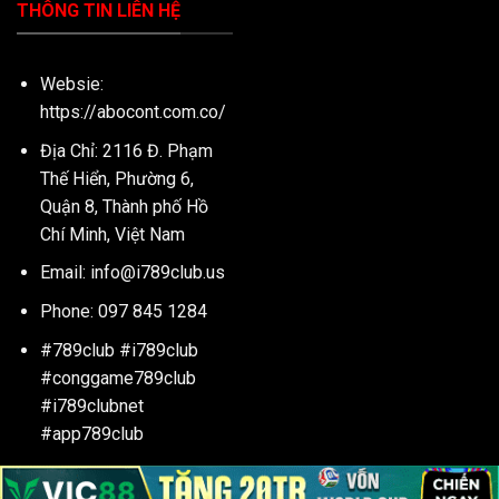
THÔNG TIN LIÊN HỆ
Websie:
https://abocont.com.co/
Địa Chỉ: 2116 Đ. Phạm
Thế Hiển, Phường 6,
Quận 8, Thành phố Hồ
Chí Minh, Việt Nam
Email:
info@i789club.us
Phone: 097 845 1284
#789club #i789club
#conggame789club
#i789clubnet
#app789club