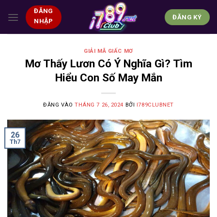
Bỏ
ĐĂNG
qua
ĐĂNG KÝ
NHẬP
nội
dung
GIẢI MÃ GIẤC MƠ
Mơ Thấy Lươn Có Ý Nghĩa Gì? Tìm
Hiểu Con Số May Mắn
ĐĂNG VÀO
THÁNG 7 26, 2024
BỞI
I789CLUBNET
26
Th7