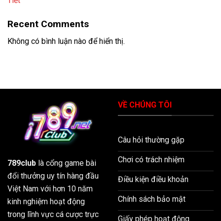
Tiết
Recent Comments
Không có bình luận nào để hiển thị.
VỀ CHÚNG TÔI
Câu hỏi thường gặp
Chơi có trách nhiệm
789club
là cổng game bài
đổi thưởng uy tín hàng đầu
Điều kiện điều khoản
Việt Nam với hơn 10 năm
Chính sách bảo mật
kinh nghiệm hoạt động
trong lĩnh vực cá cược trực
Giấy phép hoạt động