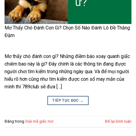
Mơ Thấy Chó Đánh Con Gì? Chọn Số Nào Đánh Lô Đề Thắng
Đậm
Mơ thấy chó đánh con gì? Những điềm báo xoay quanh giấc
chiêm bao này là gì? Đây chính là các thông tin đang được
người chơi tìm kiếm trong những ngày qua. Và để mọi người
hiểu rõ hơn cũng như tìm kiếm được con số may mắn của
mình thì 789club sẽ đưa […]
TIẾP TỤC ĐỌC
→
Đăng trong
Giải mã giấc mơ
Để lại bình luận