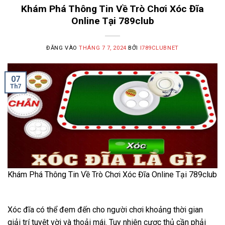
Khám Phá Thông Tin Về Trò Chơi Xóc Đĩa
Online Tại 789club
ĐĂNG VÀO
THÁNG 7 7, 2024
BỞI
I789CLUBNET
07
Th7
Khám Phá Thông Tin Về Trò Chơi Xóc Đĩa Online Tại 789club
Xóc đĩa có thể đem đến cho người chơi khoảng thời gian
giải trí tuyệt vời và thoải mái. Tuy nhiên cược thủ cần phải