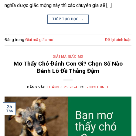
nghĩa được giấc mộng này thì các chuyên gia sẽ […]
TIẾP TỤC ĐỌC
→
Đăng trong
Giải mã giấc mơ
Để lại bình luận
GIẢI MÃ GIẤC MƠ
Mơ Thấy Chó Đánh Con Gì? Chọn Số Nào
Đánh Lô Đề Thắng Đậm
ĐĂNG VÀO
THÁNG 6 25, 2024
BỞI
I789CLUBNET
25
Th6