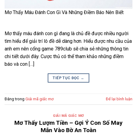
Mơ Thấy Máu Đánh Con Gì Và Những Điềm Báo Nên Biết
Mơ thấy máu đánh con gì đang là chủ đề được nhiều người
tìm hiểu để giải trí lô đề dễ dàng hơn. Hiểu được nhu cầu của
anh em nên cổng game 789club sẽ chia sẻ những thông tin
chi tiết dưới đây. Cược thủ có thể tham khảo những điềm
báo và con […]
TIẾP TỤC ĐỌC
→
Đăng trong
Giải mã giấc mơ
Để lại bình luận
GIẢI MÃ GIẤC MƠ
Mơ Thấy Lượm Tiền – Gợi Ý Con Số May
Mắn Vào Bờ An Toàn