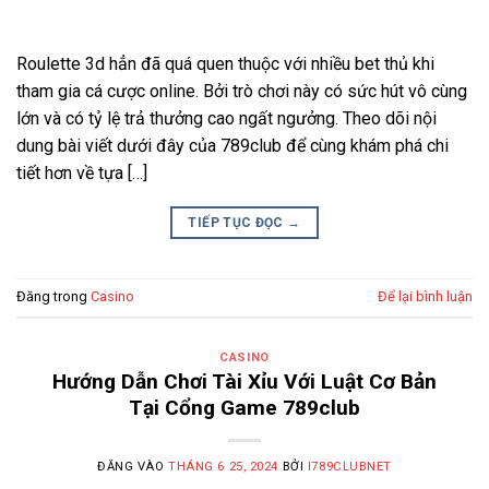
Roulette 3d hẳn đã quá quen thuộc với nhiều bet thủ khi
tham gia cá cược online. Bởi trò chơi này có sức hút vô cùng
lớn và có tỷ lệ trả thưởng cao ngất ngưởng. Theo dõi nội
dung bài viết dưới đây của 789club để cùng khám phá chi
tiết hơn về tựa […]
TIẾP TỤC ĐỌC
→
Đăng trong
Casino
Để lại bình luận
CASINO
Hướng Dẫn Chơi Tài Xỉu Với Luật Cơ Bản
Tại Cổng Game 789club
ĐĂNG VÀO
THÁNG 6 25, 2024
BỞI
I789CLUBNET