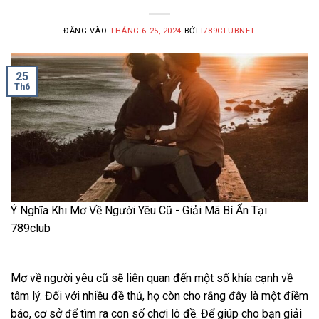
ĐĂNG VÀO
THÁNG 6 25, 2024
BỞI
I789CLUBNET
25
Th6
Ý Nghĩa Khi Mơ Về Người Yêu Cũ - Giải Mã Bí Ẩn Tại
789club
Mơ về người yêu cũ sẽ liên quan đến một số khía cạnh về
tâm lý. Đối với nhiều đề thủ, họ còn cho rằng đây là một điềm
báo, cơ sở để tìm ra con số chơi lô đề. Để giúp cho bạn giải