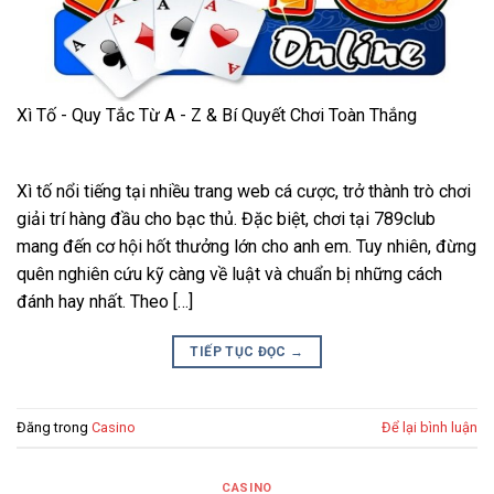
Xì Tố - Quy Tắc Từ A - Z & Bí Quyết Chơi Toàn Thắng
Xì tố nổi tiếng tại nhiều trang web cá cược, trở thành trò chơi
giải trí hàng đầu cho bạc thủ. Đặc biệt, chơi tại 789club
mang đến cơ hội hốt thưởng lớn cho anh em. Tuy nhiên, đừng
quên nghiên cứu kỹ càng về luật và chuẩn bị những cách
đánh hay nhất. Theo […]
TIẾP TỤC ĐỌC
→
Đăng trong
Casino
Để lại bình luận
CASINO