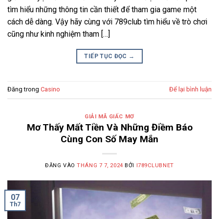
tìm hiểu những thông tin cần thiết để tham gia game một
cách dễ dàng. Vậy hãy cùng với 789club tìm hiểu về trò chơi
cũng như kinh nghiệm tham […]
TIẾP TỤC ĐỌC
→
Đăng trong
Casino
Để lại bình luận
GIẢI MÃ GIẤC MƠ
Mơ Thấy Mất Tiền Và Những Điềm Báo
Cùng Con Số May Mắn
ĐĂNG VÀO
THÁNG 7 7, 2024
BỞI
I789CLUBNET
07
Th7